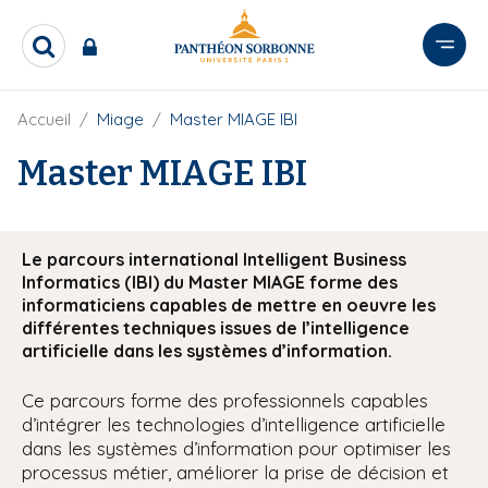
A
l
R
l
e
e
c
r
F
Accueil
Miage
Master MIAGE IBI
h
i
e
a
l
Master MIAGE IBI
r
u
d
c
c
'
h
o
A
e
r
n
r
Le parcours international Intelligent Business
i
t
Informatics (IBI) du Master MIAGE forme des
a
e
n
informaticiens capables de mettre en oeuvre les
e
n
différentes techniques issues de l’intelligence
artificielle dans les systèmes d’information.
u
p
Ce parcours forme des professionnels capables
r
d’intégrer les technologies d’intelligence artificielle
i
dans les systèmes d’information pour optimiser les
n
processus métier, améliorer la prise de décision et
c