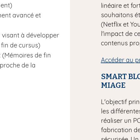
ment)
linéaire et f
souhaitons ét
ment avancé et
(Netflix et Y
l'impact de c
t visant à développer
contenus prop
 fin de cursus)
(Mémoires de fin
Accéder au p
proche de la
SMART BL
MIAGE
L'objectif pri
les différent
réaliser un P
fabrication d
sécurisée. Un