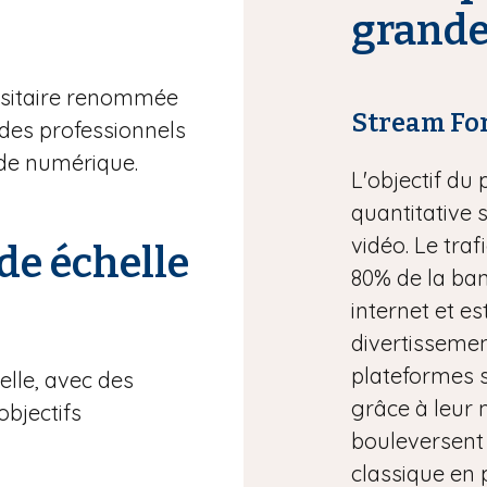
grande
rsitaire renommée
Stream Fo
 des professionnels
nde numérique.
L'objectif du
quantitative 
vidéo. Le tra
de échelle
80% de la b
internet et e
divertissemen
plateformes 
elle, avec des
grâce à leur
objectifs
bouleversent 
classique en