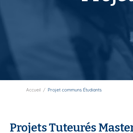
i
p
a
l
F
Accueil
Projet communs Étudiants
i
l
d
'
Projets Tuteurés Mast
A
r